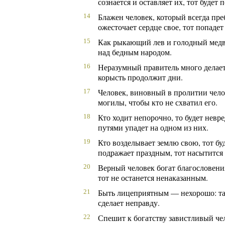
сознается и оставляет их, тот будет 
Блажен человек, который всегда пре
14
ожесточает сердце свое, тот попадет 
Как рыкающий лев и голодный медве
15
над бедным народом.
Неразумный правитель много делае
16
корысть продолжит дни.
Человек, виновный в пролитии челов
17
могилы, чтобы кто не схватил его.
Кто ходит непорочно, то будет нев
18
путями упадет на одном из них.
Кто возделывает землю свою, тот бу
19
подражает праздным, тот насытится
Верный человек богат благословения
20
тот не останется ненаказанным.
Быть лицеприятным — нехорошо: так
21
сделает неправду.
Спешит к богатству завистливый чел
22