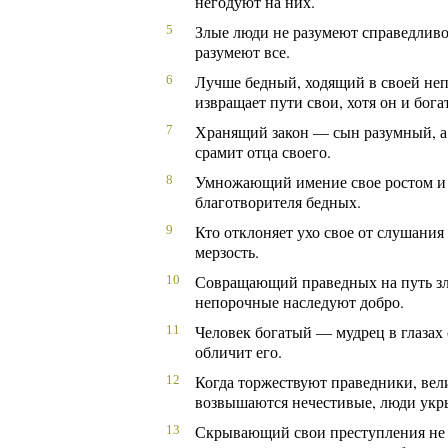
негодуют на них.
Злые люди не разумеют справедливо
5
разумеют все.
Лучше бедный, ходящий в своей неп
6
извращает пути свои, хотя он и богат
Хранящий закон — сын разумный, а
7
срамит отца своего.
Умножающий имение свое ростом и 
8
благотворителя бедных.
Кто отклоняет ухо свое от слушания
9
мерзость.
Совращающий праведных на путь зла
10
непорочные наследуют добро.
Человек богатый — мудрец в глазах
11
обличит его.
Когда торжествуют праведники, вели
12
возвышаются нечестивые, люди укр
Скрывающий свои преступления не б
13