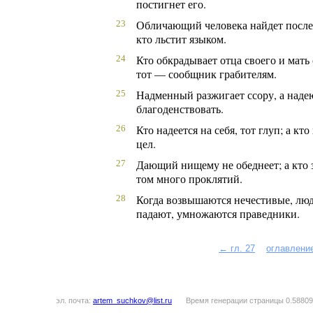
постигнет его.
Обличающий человека найдет после
23
кто льстит языком.
Кто обкрадывает отца своего и мать 
24
тот — сообщник грабителям.
Надменный разжигает ссору, а наде
25
благоденствовать.
Кто надеется на себя, тот глуп; а кто
26
цел.
Дающий нищему не обеднеет; а кто з
27
том много проклятий.
Когда возвышаются нечестивые, люд
28
падают, умножаются праведники.
← гл. 27
оглавлени
эл. почта:
artem_suchkov@list.ru
Время генерации страницы 0.58809