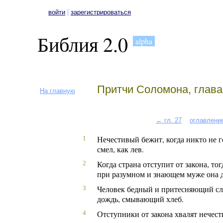
|
войти
зарегистрироваться
Библия 2.0
alpha
Притчи Соломона, глава
На главную
← гл. 27
оглавлени
Нечестивый бежит, когда никто не г
1
смел, как лев.
Когда страна отступит от закона, то
2
при разумном и знающем муже она 
Человек бедный и притесняющий сл
3
дождь, смывающий хлеб.
Отступники от закона хвалят нечес
4