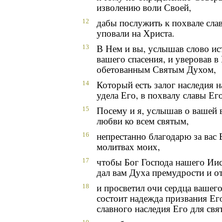
изволению воли Своей,
дабы послужить к похвале сла
12
уповали на Христа.
В Нем и вы, услышав слово ис
13
вашего спасения, и уверовав в
обетованным Святым Духом,
Который есть залог наследия н
14
удела Его, в похвалу славы Его
Посему и я, услышав о вашей 
15
любви ко всем святым,
непрестанно благодарю за вас 
16
молитвах моих,
чтобы Бог Господа нашего Иис
17
дал вам Духа премудрости и о
и просветил очи сердца вашего
18
состоит надежда призвания Его
славного наследия Его для свя