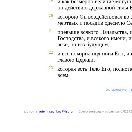
и как безмерно величие могущ
19
по действию державной силы Е
которою Он воздействовал во 
20
мертвых и посадив одесную Се
превыше всякого Начальства, и
21
Господства, и всякого имени, 
веке, но и в будущем,
и все покорил под ноги Его, и
22
главою Церкви,
которая есть Тело Его, полно
23
всем.
оглавление
эл. почта:
artem_suchkov@list.ru
Время генерации страницы 0.62172