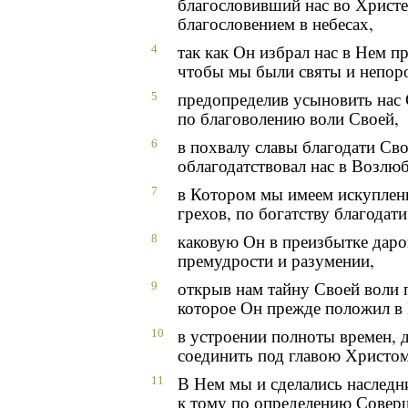
благословивший нас во Христ
благословением в небесах,
так как Он избрал нас в Нем п
4
чтобы мы были святы и непор
предопределив усыновить нас 
5
по благоволению воли Своей,
в похвалу славы благодати Св
6
облагодатствовал нас в Возлю
в Котором мы имеем искуплен
7
грехов, по богатству благодати
каковую Он в преизбытке даро
8
премудрости и разумении,
открыв нам тайну Своей воли 
9
которое Он прежде положил в
в устроении полноты времен, д
10
соединить под главою Христом
В Нем мы и сделались наследн
11
к тому по определению Совер