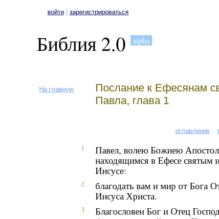
|
войти
зарегистрироваться
Библия 2.0
alpha
Послание к Ефесянам св
На главную
Павла, глава 1
оглавление
Павел, волею Божиею Апостол
1
находящимся в Ефесе святым 
Иисусе:
благодать вам и мир от Бога О
2
Иисуса Христа.
Благословен Бог и Отец Госпо
3