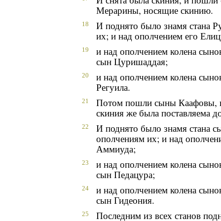
Мерарины, носящие скинию.
И поднято было знамя стана 
18
их; и над ополчением его Ели
и над ополчением колена сын
19
сын Цуришаддая;
и над ополчением колена сыно
20
Регуила.
Потом пошли сыны Каафовы, 
21
скиния же была поставляема до
И поднято было знамя стана 
22
ополчениям их; и над ополчен
Аммиуда;
и над ополчением колена сын
23
сын Педацура;
и над ополчением колена сын
24
сын Гидеония.
Последним из всех станов под
25