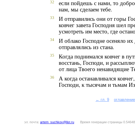
если пойдешь с нами, то добро
32
нам, мы сделаем тебе.
И отправились они от горы Гос
33
ковчег завета Господня шел пр
усмотреть им место, где остан
И облако Господне осеняло их 
34
отправлялись из стана.
Когда поднимался ковчег в пут
35
восстань, Господи, и рассыплю
от лица Твоего ненавидящие Т
А когда останавливался ковчег,
36
Господи, к тысячам и тьмам И
← гл. 9
оглавление
эл. почта:
artem_suchkov@list.ru
Время генерации страницы 0.54648