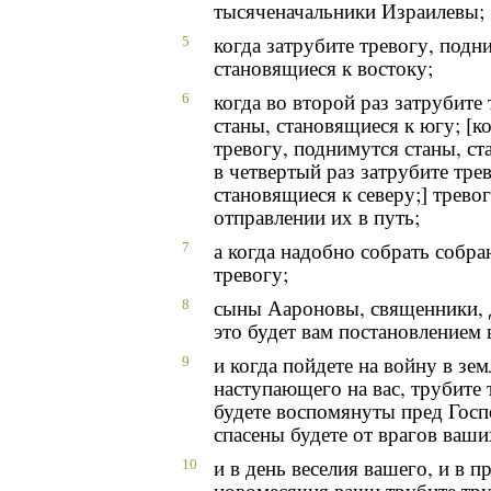
тысяченачальники Израилевы;
когда затрубите тревогу, подн
5
становящиеся к востоку;
когда во второй раз затрубите
6
станы, становящиеся к югу; [ко
тревогу, поднимутся станы, ст
в четвертый раз затрубите тре
становящиеся к северу;] трево
отправлении их в путь;
а когда надобно собрать собран
7
тревогу;
сыны Аароновы, священники, 
8
это будет вам постановлением
и когда пойдете на войну в зем
9
наступающего на вас, трубите
будете воспомянуты пред Госп
спасены будете от врагов ваши
и в день веселия вашего, и в п
10
новомесячия ваши трубите тр