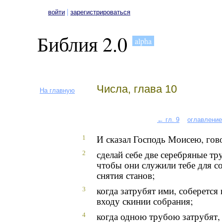
|
войти
зарегистрироваться
Библия 2.0
alpha
Числа, глава 10
На главную
← гл. 9
оглавление
И сказал Господь Моисею, гов
1
сделай себе две серебряные тр
2
чтобы они служили тебе для с
снятия станов;
когда затрубят ими, соберется 
3
входу скинии собрания;
когда одною трубою затрубят, 
4