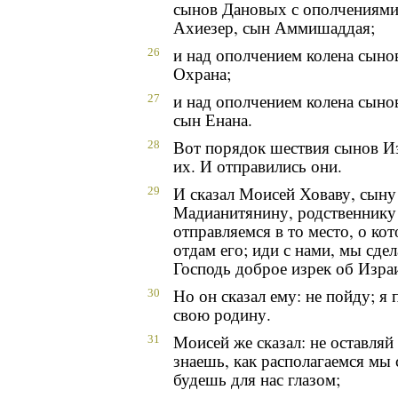
сынов Дановых с ополчениями 
Ахиезер, сын Аммишаддая;
и над ополчением колена сын
26
Охрана;
и над ополчением колена сын
27
сын Енана.
Вот порядок шествия сынов И
28
их. И отправились они.
И сказал Моисей Ховаву, сыну
29
Мадианитянину, родственнику
отправляемся в то место, о кот
отдам его; иди с нами, мы сде
Господь доброе изрек об Изра
Но он сказал ему: не пойду; я
30
свою родину.
Моисей же сказал: не оставляй
31
знаешь, как располагаемся мы 
будешь для нас глазом;