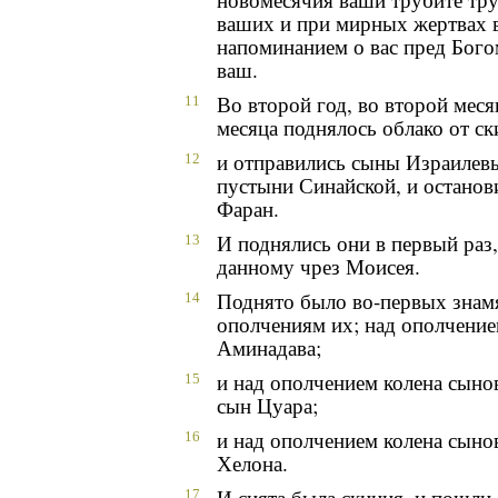
ваших и при мирных жертвах в
напоминанием о вас пред Бого
ваш.
Во второй год, во второй меся
11
месяца поднялось облако от ск
и отправились сыны Израилевы
12
пустыни Синайской, и останов
Фаран.
И поднялись они в первый раз
13
данному чрез Моисея.
Поднято было во-первых знам
14
ополчениям их; над ополчение
Аминадава;
и над ополчением колена сыно
15
сын Цуара;
и над ополчением колена сыно
16
Хелона.
И снята была скиния, и пошл
17