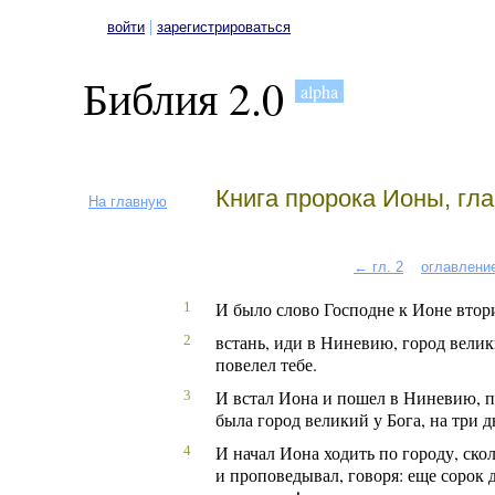
|
войти
зарегистрироваться
Библия 2.0
alpha
Книга пророка Ионы, гла
На главную
← гл. 2
оглавлени
И было слово Господне к Ионе втор
1
встань, иди в Ниневию, город велик
2
повелел тебе.
И встал Иона и пошел в Ниневию, п
3
была город великий у Бога, на три д
И начал Иона ходить по городу, ско
4
и проповедывал, говоря: еще сорок 