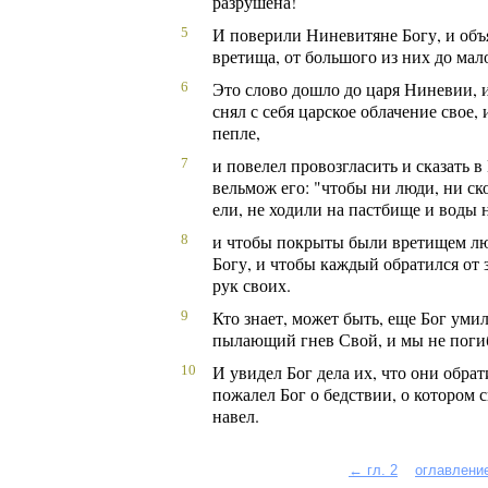
разрушена!
И поверили Ниневитяне Богу, и объя
5
вретища, от большого из них до мал
Это слово дошло до царя Ниневии, и 
6
снял с себя царское облачение свое, 
пепле,
и повелел провозгласить и сказать 
7
вельмож его: "чтобы ни люди, ни ск
ели, не ходили на пастбище и воды 
и чтобы покрыты были вретищем люд
8
Богу, и чтобы каждый обратился от 
рук своих.
Кто знает, может быть, еще Бог умил
9
пылающий гнев Свой, и мы не поги
И увидел Бог дела их, что они обрат
10
пожалел Бог о бедствии, о котором ск
навел.
← гл. 2
оглавлени