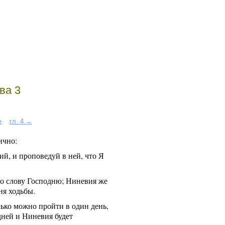
ва 3
е
гл. 4 →
ично:
ий, и проповедуй в ней, что Я
о слову Господню; Ниневия же
ня ходьбы.
лько можно пройти в один день,
дней и Ниневия будет