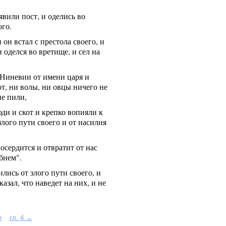
вили пост, и оделись во
ого.
он встал с престола своего, и
и оделся во вретище, и сел на
в Ниневии от имени царя и
от, ни волы, ни овцы ничего не
не пили,
и и скот и крепко вопияли к
злого пути своего и от насилия
осердится и отвратит от нас
бнем".
ились от злого пути своего, и
азал, что наведет на них, и не
е
гл. 4 →