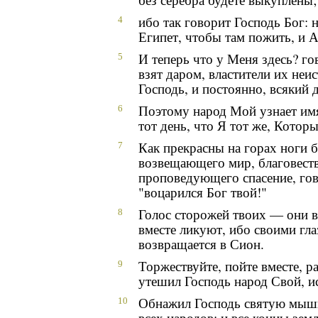
ибо так говорит Господь Бог:
4
Египет, чтобы там пожить, и Ас
И теперь что у Меня здесь? г
5
взят даром, властители их неи
Господь, и постоянно, всякий 
Поэтому народ Мой узнает имя
6
тот день, что Я тот же, Которы
Как прекрасны на горах ноги б
7
возвещающего мир, благовест
проповедующего спасение, го
"воцарился Бог твой!"
Голос сторожей твоих — они в
8
вместе ликуют, ибо своими гла
возвращается в Сион.
Торжествуйте, пойте вместе, 
9
утешил Господь народ Свой, и
Обнажил Господь святую мыш
10
всех народов; и все концы зем