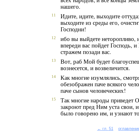
нашего.
Идите, идите, выходите оттуда;
11
выходите из среды его, очисти
Господни!
ибо вы выйдете неторопливо, 
12
впереди вас пойдет Господь, и
стражем позади вас.
Вот, раб Мой будет благоуспе
13
вознесется, и возвеличится.
Как многие изумлялись, смотр
14
обезображен паче всякого чело
паче сынов человеческих!
Так многие народы приведет О
15
закроют пред Ним уста свои, и
было говорено им, и узнают то
← гл. 51
оглавлени