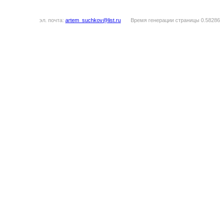
эл. почта:
artem_suchkov@list.ru
Время генерации страницы 0.58286