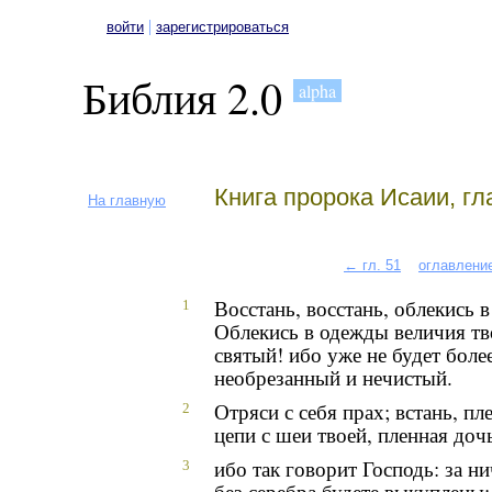
|
войти
зарегистрироваться
Библия 2.0
alpha
Книга пророка Исаии, гл
На главную
← гл. 51
оглавлени
Восстань, восстань, облекись 
1
Облекись в одежды величия тв
святый! ибо уже не будет более
необрезанный и нечистый.
Отряси с себя прах; встань, п
2
цепи с шеи твоей, пленная доч
ибо так говорит Господь: за н
3
без серебра будете выкуплены;