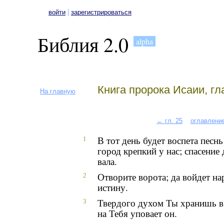
|
войти
зарегистрироваться
Библия 2.0
alpha
Книга пророка Исаии, гл
На главную
← гл. 25
оглавлени
В тот день будет воспета песнь
1
город крепкий у нас; спасение
вала.
Отворите ворота; да войдет н
2
истину.
Твердого духом Ты хранишь в
3
на Тебя уповает он.