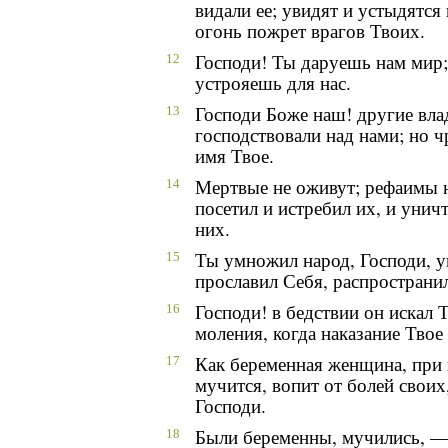
видали ее; увидят и устыдятся
огонь пожрет врагов Твоих.
Господи! Ты даруешь нам мир;
12
устрояешь для нас.
Господи Боже наш! другие вла
13
господствовали над нами; но ч
имя Твое.
Мертвые не оживут; рефаимы н
14
посетил и истребил их, и унич
них.
Ты умножил народ, Господи, 
15
прославил Себя, распространил
Господи! в бедствии он искал 
16
моления, когда наказание Твое 
Как беременная женщина, при 
17
мучится, вопит от болей своих
Господи.
Были беременны, мучились, — 
18