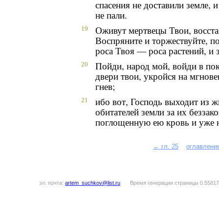
спасения не доставили земле, 
не пали.
Оживут мертвецы Твои, восста
19
Воспряните и торжествуйте, п
роса Твоя — роса растений, и 
Пойди, народ мой, войди в пок
20
двери твои, укройся на мгнове
гнев;
ибо вот, Господь выходит из 
21
обитателей земли за их беззако
поглощенную ею кровь и уже н
← гл. 25
оглавлени
эл. почта:
artem_suchkov@list.ru
Время генерации страницы 0.55817