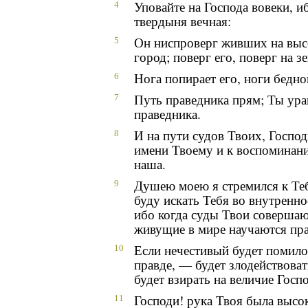
Уповайте на Господа вовеки, и
4
твердыня вечная:
Он ниспроверг живших на выс
5
город; поверг его, поверг на з
Нога попирает его, ноги бедн
6
Путь праведника прям; Ты ур
7
праведника.
И на пути судов Твоих, Господ
8
имени Твоему и к воспоминан
наша.
Душею моею я стремился к Те
9
буду искать Тебя во внутренно
ибо когда суды Твои совершают
живущие в мире научаются пра
Если нечестивый будет помилов
10
правде, — будет злодействоват
будет взирать на величие Госпо
Господи! рука Твоя была высок
11