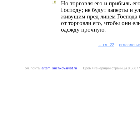
Но торговля его и прибыль ег
18
Господу; не будут заперты и у
живущим пред лицем Господа 
от торговли его, чтобы они ел
одежду прочную.
← гл. 22
оглавлени
эл. почта:
artem_suchkov@list.ru
Время генерации страницы 0.56877