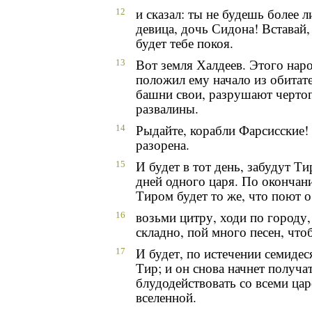
и сказал: ты не будешь более 
12
девица, дочь Сидона! Вставай,
будет тебе покоя.
Вот земля Халдеев. Этого нар
13
положил ему начало из обитат
башни свои, разрушают чертог
развалины.
Рыдайте, корабли Фарсисские!
14
разорена.
И будет в тот день, забудут Ти
15
дней одного царя. По окончани
Тиром будет то же, что поют о
возьми цитру, ходи по городу,
16
складно, пой много песен, что
И будет, по истечении семидес
17
Тир; и он снова начнет получа
блудодействовать со всеми ца
вселенной.