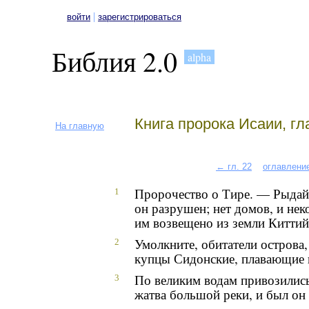
|
войти
зарегистрироваться
Библия 2.0
alpha
Книга пророка Исаии, гл
На главную
← гл. 22
оглавлени
Пророчество о Тире. — Рыдайт
1
он разрушен; нет домов, и нек
им возвещено из земли Киттий
Умолкните, обитатели острова
2
купцы Сидонские, плавающие 
По великим водам привозились
3
жатва большой реки, и был он