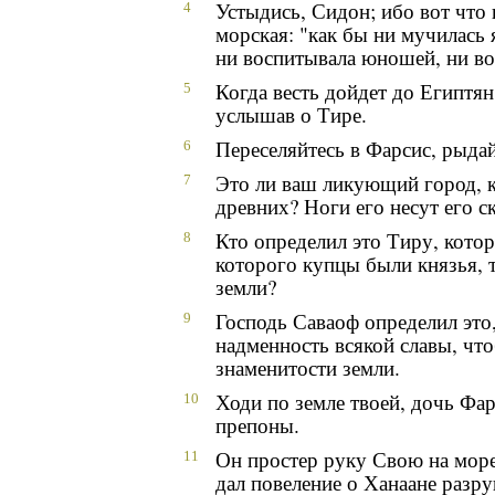
Устыдись, Сидон; ибо вот что 
4
морская: "как бы ни мучилась 
ни воспитывала юношей, ни во
Когда весть дойдет до Египтян
5
услышав о Тире.
Переселяйтесь в Фарсис, рыдай
6
Это ли ваш ликующий город, к
7
древних? Ноги его несут его ск
Кто определил это Тиру, кото
8
которого купцы были князья,
земли?
Господь Саваоф определил это
9
надменность всякой славы, что
знаменитости земли.
Ходи по земле твоей, дочь Фарс
10
препоны.
Он простер руку Свою на море,
11
дал повеление о Ханаане разр