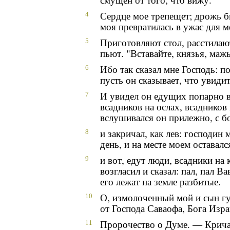
Сердце мое трепещет; дрожь б
4
моя превратилась в ужас для м
Приготовляют стол, расстилаю
5
пьют. "Вставайте, князья, маж
Ибо так сказал мне Господь: п
6
пусть он сказывает, что увидит
И увидел он едущих попарно в
7
всадников на ослах, всадников
вслушивался он прилежно, с 
и закричал, как лев: господин 
8
день, и на месте моем оставалс
и вот, едут люди, всадники на
9
возгласил и сказал: пал, пал В
его лежат на земле разбитые.
О, измолоченный мой и сын гу
10
от Господа Саваофа, Бога Израи
Пророчество о Думе. — Кричат
11