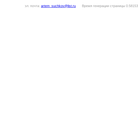
эл. почта:
artem_suchkov@list.ru
Время генерации страницы 0.58153