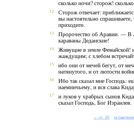
сколько ночи? сторож! сколько
Сторож отвечает: приближаетс
12
вы настоятельно спрашиваете, 
приходите.
Пророчество об Аравии. — В 
13
караваны Деданские!
Живущие в земле Фемайской! н
14
жаждущим; с хлебом встречай
ибо они от мечей бегут, от ме
15
натянутого, и от лютости войн
Ибо так сказал мне Господь: е
16
наемничьему, и вся слава Кида
и луков у храбрых сынов Кидар
17
сказал Господь, Бог Израилев.
← гл. 20
оглавлени