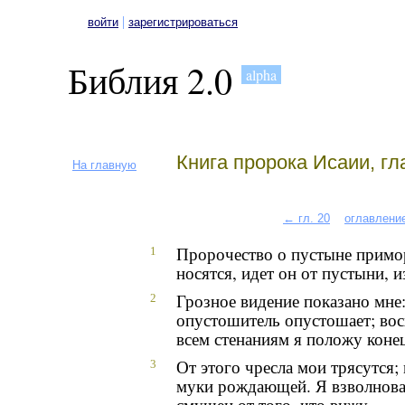
|
войти
зарегистрироваться
Библия 2.0
alpha
Книга пророка Исаии, гл
На главную
← гл. 20
оглавлени
Пророчество о пустыне примо
1
носятся, идет он от пустыни, 
Грозное видение показано мне:
2
опустошитель опустошает; вос
всем стенаниям я положу коне
От этого чресла мои трясутся;
3
муки рождающей. Я взволнован
смущен от того, что вижу.