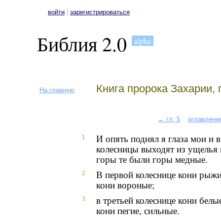
|
войти
зарегистрироваться
Библия 2.0
alpha
Книга пророка Захарии, 
На главную
← гл. 5
оглавлени
И опять поднял я глаза мои и 
1
колесницы выходят из ущелья 
горы те были горы медные.
В первой колеснице кони рыжие
2
кони вороные;
в третьей колеснице кони белые
3
кони пегие, сильные.