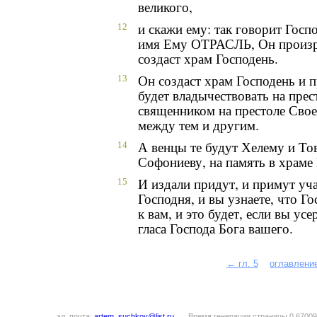
великого,
и скажи ему: так говорит Гос
12
имя Ему ОТРАСЛЬ, Он произра
создаст храм Господень.
Он создаст храм Господень и пр
13
будет владычествовать на прес
священником на престоле Своем
между тем и другим.
А венцы те будут Хелему и То
14
Софониеву, на память в храме
И издали придут, и примут уч
15
Господня, и вы узнаете, что Г
к вам, и это будет, если вы ус
гласа Господа Бога вашего.
← гл. 5
оглавлени
эл. почта:
artem_suchkov@list.ru
Время генерации страницы 0.67009