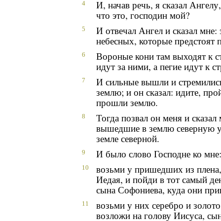
И, начав речь, я сказал Ангел
4
что это, господин мой?
И отвечал Ангел и сказал мне:
5
небесных, которые предстоят 
Вороные кони там выходят к с
6
идут за ними, а пегие идут к с
И сильные вышли и стремилис
7
землю; и он сказал: идите, пр
прошли землю.
Тогда позвал он меня и сказал 
8
вышедшие в землю северную у
земле северной.
И было слово Господне ко мне
9
возьми у пришедших из плена,
10
Иедая, и пойди в тот самый де
сына Софониева, куда они при
возьми у них серебро и золото
11
возложи на голову Иисуса, сын